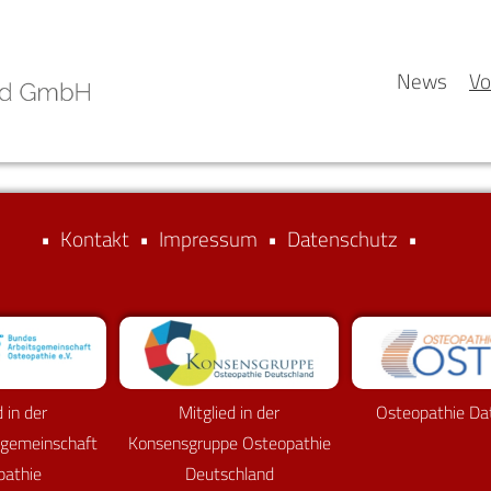
News
Vo
•
Kontakt
•
Impressum
•
Datenschutz
•
d in der
Mitglied in der
Osteopathie Da
sgemeinschaft
Konsensgruppe Osteopathie
pathie
Deutschland