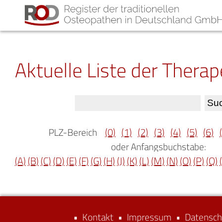
Aktuelle Liste der Thera
(0)
(1)
(2)
(3)
(4)
(5)
(6)
PLZ-Bereich
oder Anfangsbuchstabe:
(A)
(B)
(C)
(D)
(E)
(F)
(G)
(H)
(J)
(K)
(L)
(M)
(N)
(O)
(P)
(Q)
•
Kontakt
•
Impressum
•
Datensch