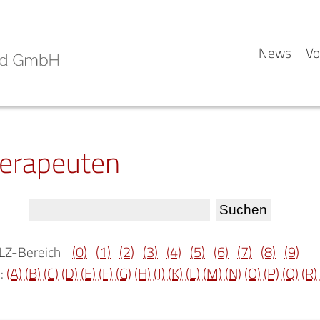
News
Vo
herapeuten
(0)
(1)
(2)
(3)
(4)
(5)
(6)
(7)
(8)
(9)
LZ-Bereich
(A)
(B)
(C)
(D)
(E)
(F)
(G)
(H)
(J)
(K)
(L)
(M)
(N)
(O)
(P)
(Q)
(R)
: