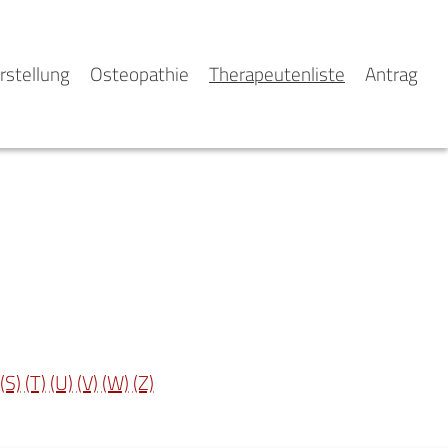
rstellung
Osteopathie
Therapeutenliste
Antrag
(S)
(T)
(U)
(V)
(W)
(Z)