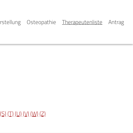
rstellung
Osteopathie
Therapeutenliste
Antrag
(S)
(T)
(U)
(V)
(W)
(Z)