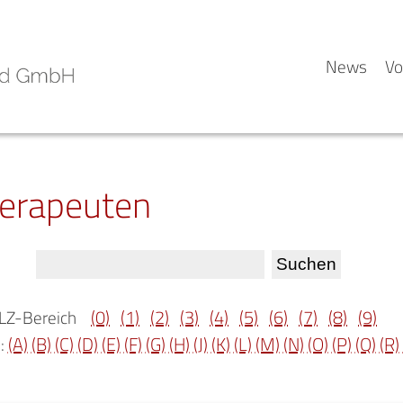
News
Vo
herapeuten
(0)
(1)
(2)
(3)
(4)
(5)
(6)
(7)
(8)
(9)
LZ-Bereich
(A)
(B)
(C)
(D)
(E)
(F)
(G)
(H)
(J)
(K)
(L)
(M)
(N)
(O)
(P)
(Q)
(R)
: